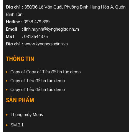
Địa chỉ :
350/36 Lê Văn Quới, Phường Bình Hưng Hòa A, Quận
Bình Tân
Hotline :
0938 479 899
Email :
linh.huynh@kynghegiadinh.vn
MST :
0313544375
Địa chỉ :
www.kynghegiadinh.vn
THÔNG TIN
Copy of Copy of Tiêu đề tin tức demo
Copy of Tiêu đề tin tức demo
Copy of Tiêu đề tin tức demo
SẢN PHẨM
Thang máy Moris
SM 2.1