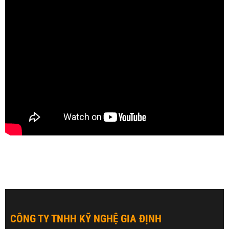
CÔNG TY TNHH KỸ NGHỆ GIA ĐỊNH