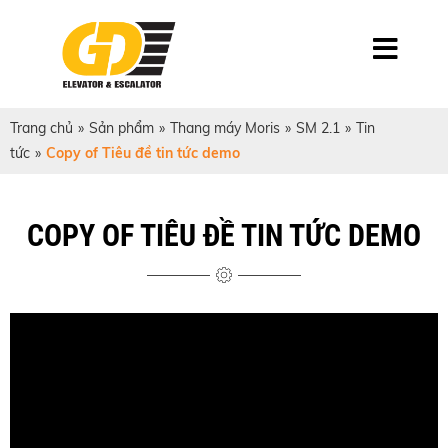
Trang chủ
»
Sản phẩm
»
Thang máy Moris
»
SM 2.1
»
Tin
tức
»
Copy of Tiêu đề tin tức demo
COPY OF TIÊU ĐỀ TIN TỨC DEMO