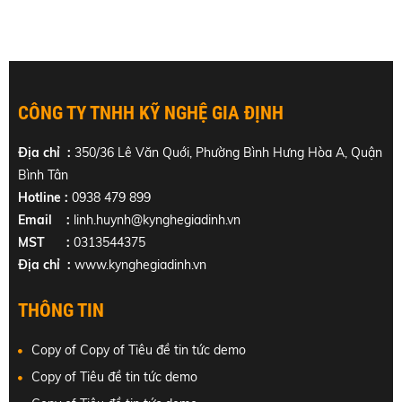
CÔNG TY TNHH KỸ NGHỆ GIA ĐỊNH
Địa chỉ :
350/36 Lê Văn Quới, Phường Bình Hưng Hòa A, Quận
Bình Tân
Hotline :
0938 479 899
Email :
linh.huynh@kynghegiadinh.vn
MST :
0313544375
Địa chỉ :
www.kynghegiadinh.vn
THÔNG TIN
Copy of Copy of Tiêu đề tin tức demo
Copy of Tiêu đề tin tức demo