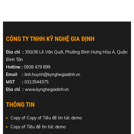
CÔNG TY TNHH KỸ NGHỆ GIA ĐỊNH
Địa chỉ :
350/36 Lê Văn Quới, Phường Bình Hưng Hòa A, Quận
Bình Tân
Hotline :
0938 479 899
Email :
linh.huynh@kynghegiadinh.vn
MST :
0313544375
Địa chỉ :
www.kynghegiadinh.vn
THÔNG TIN
Copy of Copy of Tiêu đề tin tức demo
Copy of Tiêu đề tin tức demo