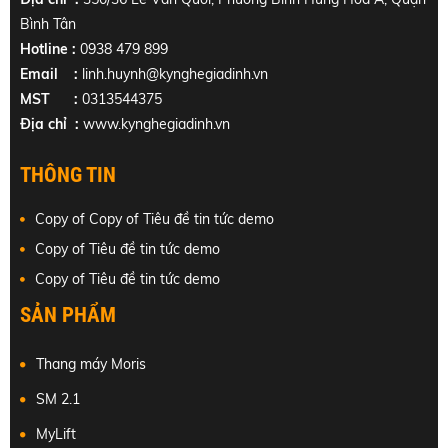
Bình Tân
Hotline :
0938 479 899
Email :
linh.huynh@kynghegiadinh.vn
MST :
0313544375
Địa chỉ :
www.kynghegiadinh.vn
THÔNG TIN
Copy of Copy of Tiêu đề tin tức demo
Copy of Tiêu đề tin tức demo
Copy of Tiêu đề tin tức demo
SẢN PHẨM
Thang máy Moris
SM 2.1
MyLift