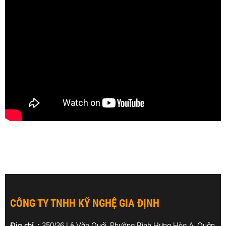
CÔNG TY TNHH KỸ NGHỆ GIA ĐỊNH
Địa chỉ :
350/36 Lê Văn Quới, Phường Bình Hưng Hòa A, Quận