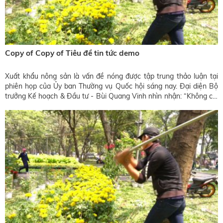
Copy of Copy of Tiêu đề tin tức demo
Xuất khẩu nông sản là vấn đề nóng được tập trung thảo luận tại
phiên họp của Ủy ban Thường vụ Quốc hội sáng nay. Đại diện Bộ
trưởng Kế hoạch & Đầu tư - Bùi Quang Vinh nhìn nhận: “Không chỉ
là dưa hấu như báo chí đưa tin, mặt hàng khác cũng đang rất khó”.