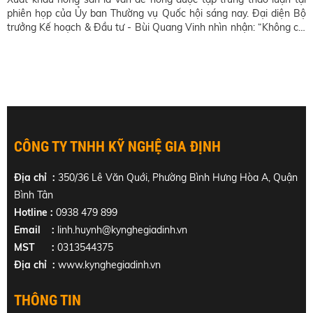
phiên họp của Ủy ban Thường vụ Quốc hội sáng nay. Đại diện Bộ
trưởng Kế hoạch & Đầu tư - Bùi Quang Vinh nhìn nhận: “Không chỉ
là dưa hấu như báo chí đưa tin, mặt hàng khác cũng đang rất khó”.
CÔNG TY TNHH KỸ NGHỆ GIA ĐỊNH
Địa chỉ :
350/36 Lê Văn Quới, Phường Bình Hưng Hòa A, Quận
Bình Tân
Hotline :
0938 479 899
Email :
linh.huynh@kynghegiadinh.vn
MST :
0313544375
Địa chỉ :
www.kynghegiadinh.vn
THÔNG TIN