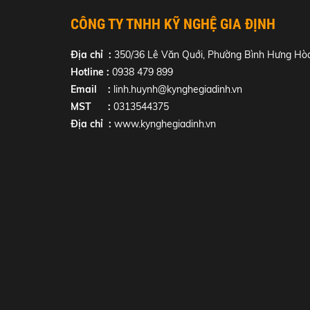
CÔNG TY TNHH KỸ NGHỆ GIA ĐỊNH
Địa chỉ :
350/36 Lê Văn Quới, Phường Bình Hưng Hòa
Hotline :
0938 479 899
Email :
linh.huynh@kynghegiadinh.vn
MST :
0313544375
Địa chỉ :
www.kynghegiadinh.vn